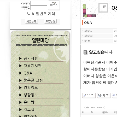
비밀번호 기억
｜
Q&A
ㆍ작성자
이
ㆍ작성일
20
ㆍ분 류
질
알고싶습니다
이복원의손자 이해주
할머니존함은 이기
아버지 성함은 이은
제가 합천이씨 몇대
분류
제
N