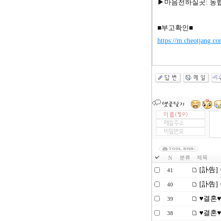
▶마음전하실곳: 농협은
■부고확인■
https://m.cheotjang.c
분류
제목
N
[訃告]
41
[訃告]
40
♥결혼♥
39
♥결혼♥
38