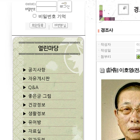
비밀번호 기억
｜
경조사
ㆍ작성자
이
ㆍ작성일
20
ㆍ첨부#1
[訃告] 이호영(