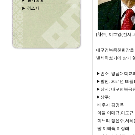
[訃告] 이호영(전서.
대구경북종친회장을
별세하셨기에 삼가 
▶빈소: 영남대학교의
▶발인: 2024년 08월
▶장지: 대구명복공원
▶상주:
배우자 김명옥
아들 이대규,이도규
며느리 정윤주,서혜
딸 이혜숙,이정래