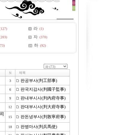
라
(127)
(1)
자
(203)
(370)
하
(73)
(92)
제목
N
판공부사(判工部事)
3
판국지감사(判國子監事)
6
판내부시사(判內府寺事)
9
판대부시사(判大府寺事)
12
司
판돈녕부사(判敦寧府事)
15
판병마사(判兵馬使)
18