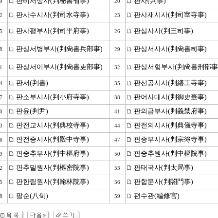
판비서성사(判秘書省事)
판사(判事)
9
20
판사수시사(判司水寺事)
판사재시사(判司宰寺事)
2
23
판사평부사(判司平府事)
판삼사사(判三司事)
5
26
판상서병부사(判尙書兵部事)
판상서사사(判尙書司事)
8
29
판상서이부사(判尙書吏部事)
판상서형부사(判尙書刑部事
1
32
판서(判書)
판선공시사(判繕工寺事)
4
35
판소부시사(判小府寺事)
판어사대사(判御史臺事)
7
38
판윤(判尹)
판의금부사(判義禁府事)
0
41
판전교시사(判典校寺事)
판전의시사(判典儀寺事)
3
44
판전중시사(判殿中寺事)
판종부시사(判宗簿寺事)
6
47
판중추부사(判中樞府事)
판중추원사(判中樞院事)
9
50
판추밀원사(判樞密院事)
판태국사(判太局事)
2
53
판한림원사(判翰林院事)
판합문사(判閤門事)
5
56
팔순(八旬)
편수관(編修官)
8
59