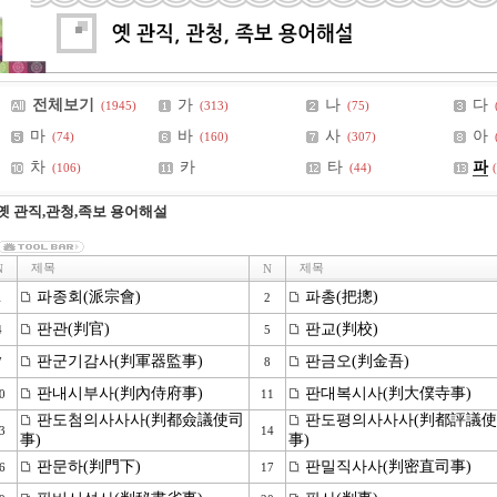
전체보기
가
나
다
(1945)
(313)
(75)
마
바
사
아
(74)
(160)
(307)
차
카
타
파
(106)
(44)
옛 관직,관청,족보 용어해설
제목
제목
N
N
파종회(派宗會)
파총(把摠)
1
2
판관(判官)
판교(判校)
4
5
판군기감사(判軍器監事)
판금오(判金吾)
7
8
판내시부사(判內侍府事)
판대복시사(判大僕寺事)
0
11
판도첨의사사사(判都僉議使司
판도평의사사사(判都評議使
3
14
事)
事)
판문하(判門下)
판밀직사사(判密直司事)
6
17