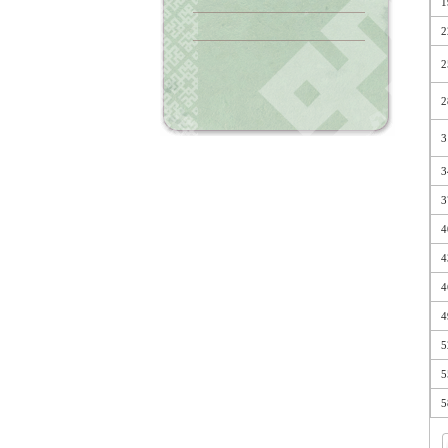
1
2
2
2
3
3
3
4
4
4
4
5
5
5