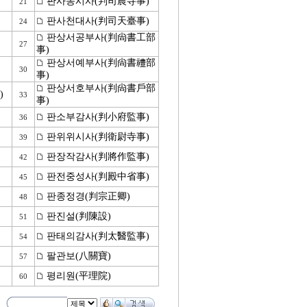
판사농시사(判司農寺事)
21
판사천대사(判司天臺事)
24
판상서공부사(判尙書工部
27
事)
판상서예부사(判尙書禮部
30
事)
판상서호부사(判尙書戶部
)
33
事)
판소부감사(判小府監事)
36
판위위시사(判衛尉寺事)
39
판장작감사(判將作監事)
42
판전중성사(判殿中省事)
45
판종정경(判宗正卿)
48
판진설(判陳設)
51
판태의감사(判太醫監事)
54
팔관보(八關寶)
57
평리원(平理院)
60