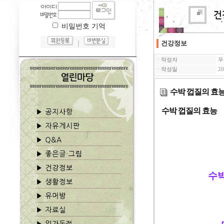
비밀번호 기억
｜
건강정보
ㆍ작성자
푸
ㆍ작성일
20
수박 껍질의 효
수박 껍질의 효능
수