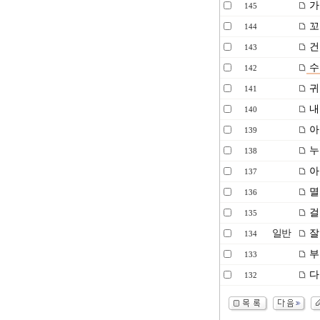
가
145
꼬
144
건
143
수
142
귀
141
내
140
아
139
누
138
아
137
멸
136
걸
135
일반
잘
134
부
133
다
132