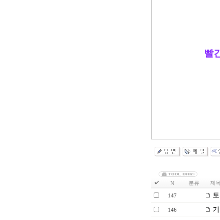
빨간
분류
제
N
토
147
기
146