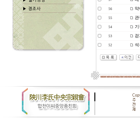
약
56
관
55
기
54
걷
53
석
52