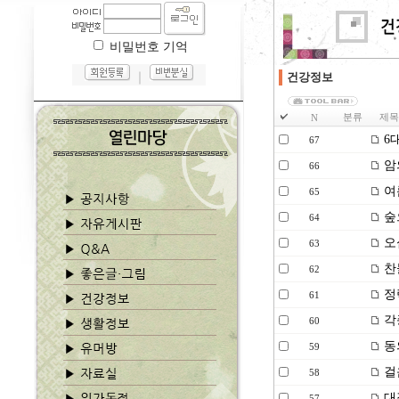
비밀번호 기억
｜
건강정보
분류
제목
N
6
67
암
66
여
65
숲
64
오
63
찬
62
정
61
각
60
동
59
걸
58
대
57