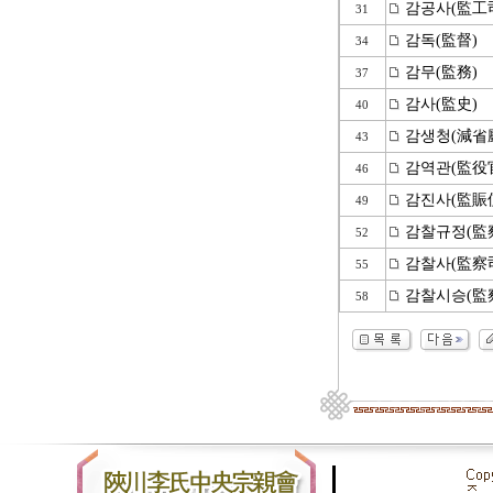
감공사(監工
31
감독(監督)
34
감무(監務)
37
감사(監史)
40
감생청(減省
43
감역관(監役
46
감진사(監賑
49
감찰규정(監
52
감찰사(監察
55
감찰시승(監
58