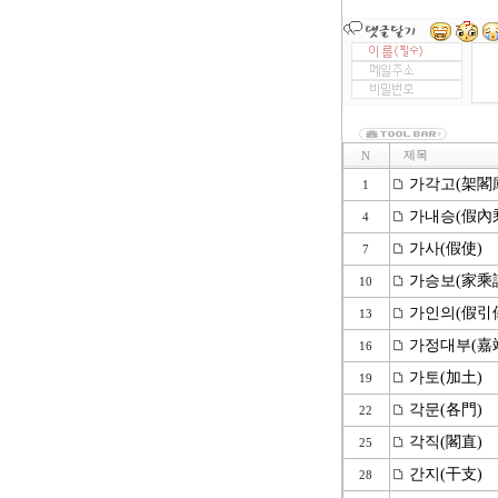
제목
N
가각고(架閣
1
가내승(假內
4
가사(假使)
7
가승보(家乘
10
가인의(假引
13
가정대부(嘉
16
가토(加土)
19
각문(各門)
22
각직(閣直)
25
간지(干支)
28