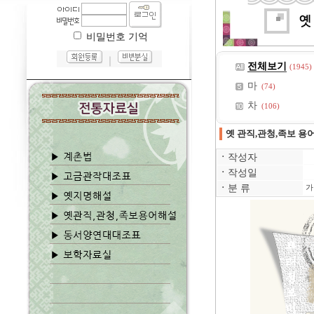
비밀번호 기억
｜
전체보기
(1945)
마
(74)
차
(106)
옛 관직,관청,족보 용
ㆍ
작성자
ㆍ
작성일
ㆍ
분 류
가