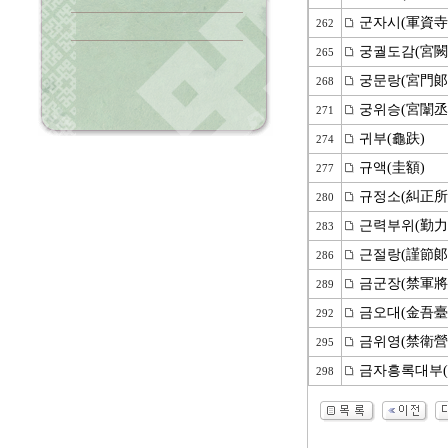
군자시(軍資寺
262
궁궐도감(宮闕
265
궁문랑(宮門郞
268
궁위승(宮闈丞
271
귀부(龜趺)
274
규액(圭額)
277
규정소(糾正所
280
근력부위(勤力
283
근절랑(謹節郞
286
금군장(禁軍將
289
금오대(金吾臺
292
금위영(禁衛營
295
금자흥록대부(
298