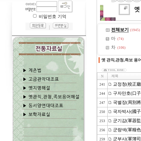
비밀번호 기억
｜
전체보기
(1945)
마
(74)
차
(106)
옛 관직,관청,족보 용
제목
N
교정청(校正廳
241
구자만호(口子
244
국별장(局別將
247
국자박사(國子
250
군기감(軍器監
253
군량색(軍糧色
256
군부사(軍簿司
259