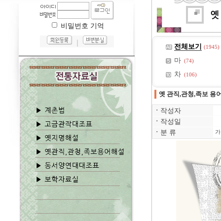
비밀번호 기억
｜
전체보기
(1945)
마
(74)
차
(106)
옛 관직,관청,족보 용
ㆍ
작성자
ㆍ
작성일
ㆍ
분 류
가