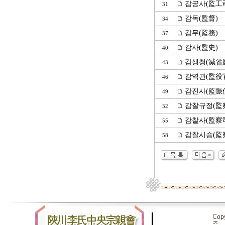
감공사(監工
31
감독(監督)
34
감무(監務)
37
감사(監史)
40
감생청(減省
43
감역관(監役
46
감진사(監賑
49
감찰규정(監
52
감찰사(監察
55
감찰시승(監
58