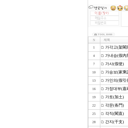
제목
N
가각고(架閣
1
가내승(假內
4
가사(假使)
7
가승보(家乘
10
가인의(假引
13
가정대부(嘉
16
가토(加土)
19
각문(各門)
22
각직(閣直)
25
간지(干支)
28