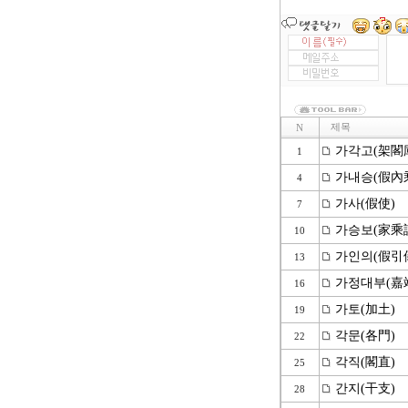
제목
N
가각고(架閣
1
가내승(假內
4
가사(假使)
7
가승보(家乘
10
가인의(假引
13
가정대부(嘉
16
가토(加土)
19
각문(各門)
22
각직(閣直)
25
간지(干支)
28