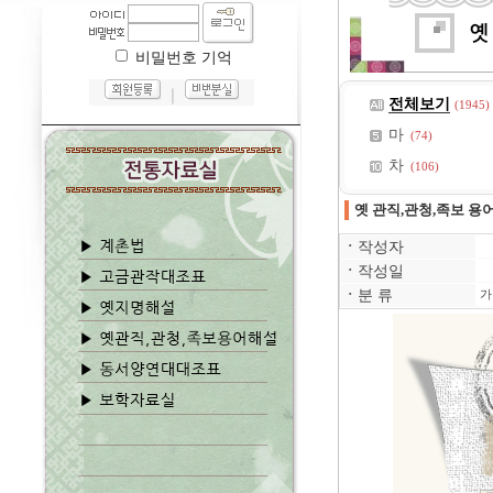
비밀번호 기억
｜
전체보기
(1945)
마
(74)
차
(106)
옛 관직,관청,족보 용
ㆍ
작성자
ㆍ
작성일
ㆍ
분 류
가