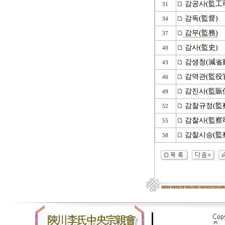
감공사(監工
31
감독(監督)
34
감무(監務)
37
감사(監史)
40
감생청(減省
43
감역관(監役
46
감진사(監賑
49
감찰규정(監
52
감찰사(監察
55
감찰시승(監
58