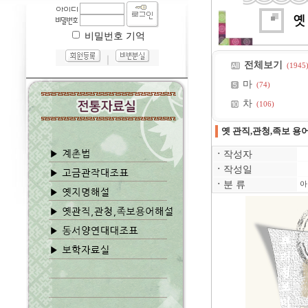
비밀번호 기억
｜
전체보기
(1945
마
(74)
차
(106)
옛 관직,관청,족보 용
ㆍ
작성자
ㆍ
작성일
ㆍ
분 류
아