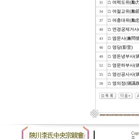
여력도위(勵力
31
여절교위(勵節
34
여충대위(勵忠
37
연경궁제거사
40
염문사(廉問使
43
영당(影堂)
46
영돈녕부사(領
49
영문하부사(領
52
영선공사사(領
55
영의정(領議政
58