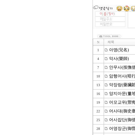
제목
N
아명(兒名)
1
악사(樂師)
4
안무사(按撫使
7
암행어사(暗行
10
약장랑(藥臟郞
13
양지아문(量地
16
어모교위(禦侮
19
어사대(御史臺
22
어사잡단(御使
25
어영장군(御營
28